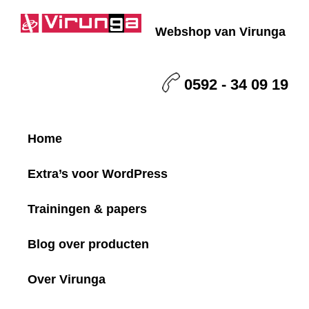
Skip
Skip
Skip
Skip
to
to
to
to
Webshop van Virunga
primary
main
primary
footer
Virunga
navigation
content
sidebar
0592 - 34 09 19
Home
Extra’s voor WordPress
Trainingen & papers
Blog over producten
Over Virunga