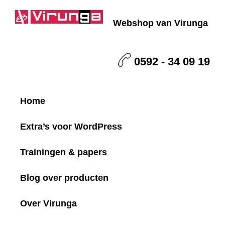
Skip
Skip
Skip
to
to
to
Webshop van Virunga
primary
main
footer
Virunga
navigation
content
0592 - 34 09 19
Home
Extra’s voor WordPress
Trainingen & papers
Blog over producten
Over Virunga