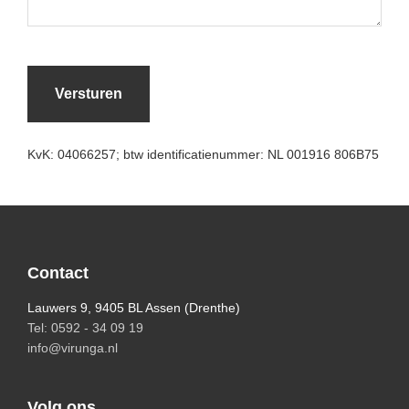
KvK: 04066257; btw identificatienummer: NL 001916 806B75
Footer
Contact
Lauwers 9, 9405 BL Assen (Drenthe)
Tel: 0592 - 34 09 19
info@virunga.nl
Volg ons