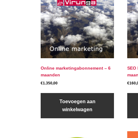
Online marketingabonnement – 6
SEO 
maanden
maan
€
1.350,00
€
160,
Toevoegen aan
winkelwagen