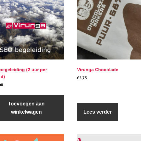
begeleiding (2 uur per
Virunga Chocolade
d)
€
3,75
00
Toevoegen aan
winkelwagen
Lees verder