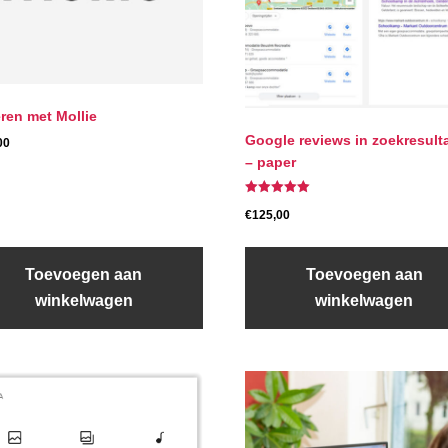
ren met Mollie
Google reviews in zoekresult
00
– paper
Gewaardeerd
€
125,00
5.00
uit 5
Toevoegen aan
Toevoegen aan
winkelwagen
winkelwagen