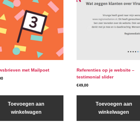
wsbrieven met Mailpoet
Referenties op je website –
testimonial slider
00
€
49,00
Toevoegen aan
Toevoegen aan
winkelwagen
winkelwagen