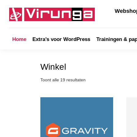
Skip
Skip
Skip
to
to
to
Webshop
primary
main
footer
navigation
content
Virunga
Home
Extra’s voor WordPress
Trainingen & pa
Winkel
Toont alle 19 resultaten