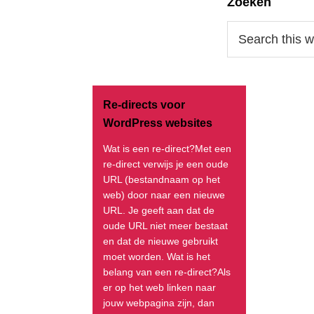
Zoeken
Search
this
website
Re-directs voor
WordPress websites
Wat is een re-direct?Met een
re-direct verwijs je een oude
URL (bestandnaam op het
web) door naar een nieuwe
URL. Je geeft aan dat de
oude URL niet meer bestaat
en dat de nieuwe gebruikt
moet worden. Wat is het
belang van een re-direct?Als
er op het web linken naar
jouw webpagina zijn, dan