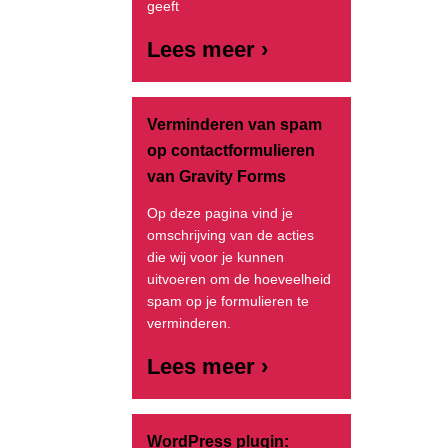
geeft
Lees meer ›
Verminderen van spam
op contactformulieren
van Gravity Forms
Op deze pagina vind je
omschrijving van de acties
die wij voor je kunnen
uitvoeren om de hoeveelheid
spam op je formulieren te
verminderen.
Lees meer ›
WordPress plugin: