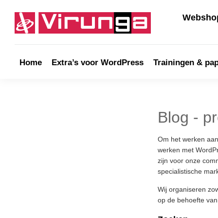
Skip
Skip
Skip
Skip
to
to
to
to
Webshop
primary
main
primary
footer
navigation
content
sidebar
Virunga
Home
Extra’s voor WordPress
Trainingen & pa
Blog - p
Om het werken aan 
werken met WordPre
zijn voor onze com
specialistische mar
Wij organiseren zo
op de behoefte van 