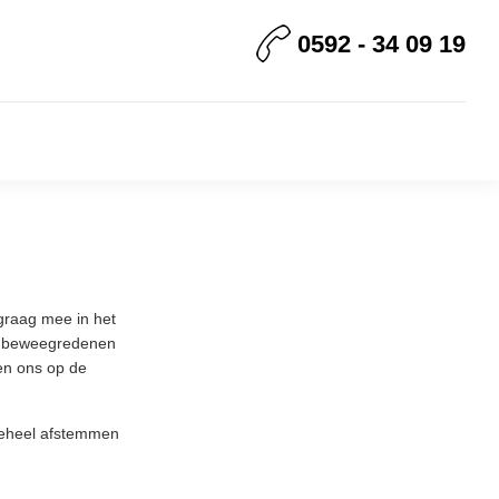
0592 - 34 09 19
graag mee in het
de beweegredenen
en ons op de
 geheel afstemmen