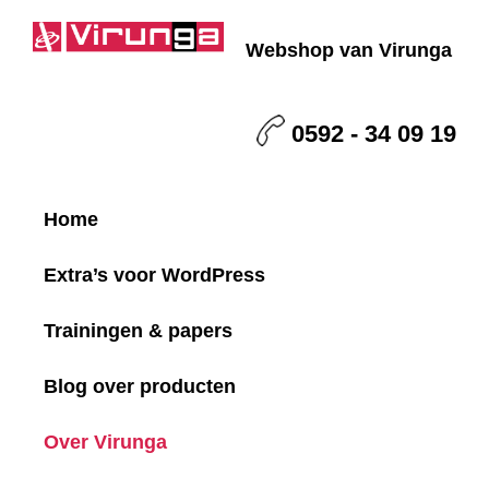
Skip
Skip
Skip
to
to
to
Webshop van Virunga
primary
main
footer
Virunga
navigation
content
0592 - 34 09 19
Home
Extra’s voor WordPress
Trainingen & papers
Blog over producten
Over Virunga