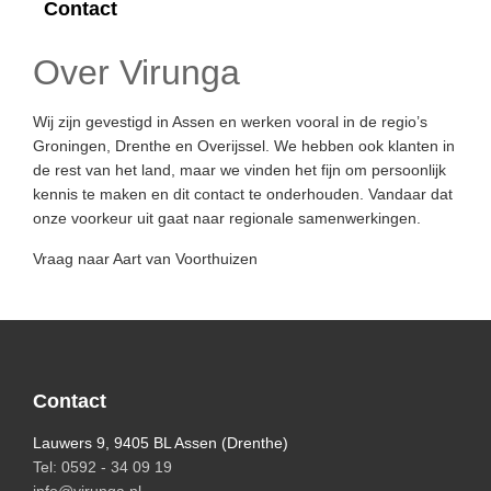
Contact
Over Virunga
Wij zijn gevestigd in Assen en werken vooral in de regio’s
Groningen, Drenthe en Overijssel. We hebben ook klanten in
de rest van het land, maar we vinden het fijn om persoonlijk
kennis te maken en dit contact te onderhouden. Vandaar dat
onze voorkeur uit gaat naar regionale samenwerkingen.
Vraag naar Aart van Voorthuizen
Footer
Contact
Lauwers 9, 9405 BL Assen (Drenthe)
Tel: 0592 - 34 09 19
info@virunga.nl